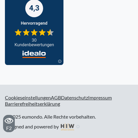
Cookieseinstellungen
AGB
Datenschutz
Impressum
Barrierefreiheitserklärung
© 2025 eumondo. Alle Rechte vorbehalten.
designed and powered by
F2