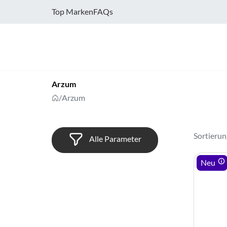
Top Marken
FAQs
Arzum
/
Arzum
Sortierun
Alle Parameter
Neu