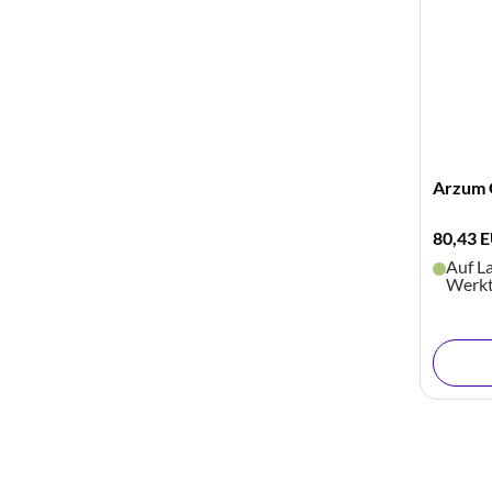
Arzum 
80,43 
Auf La
Werk