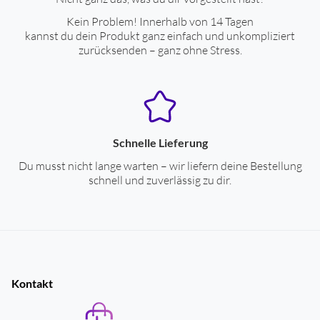
Ermittlung des Kalorienverbrauchs
ja
Kein Problem! Innerhalb von 14 Tagen
Schlafüberwachung
ja
kannst du dein Produkt ganz einfach und unkompliziert
zurücksenden – ganz ohne Stress.
Trainingsdaten-Erfassung
ja
Anzeige der Herzfrequenz
ja
Blutsauerstoffmessung
ja
Pulsmessung
ja
Schnelle Lieferung
EKG-Funktion
ja
Du musst nicht lange warten – wir liefern deine Bestellung
schnell und zuverlässig zu dir.
Allgemeine-Leistungsmerkmale
Displayansichten wechselbar (Watchfaces)
ja
elektronischer Kompass
ja
Kontakt
Beschleunigungssensor
ja
Gyro-Sensor
ja