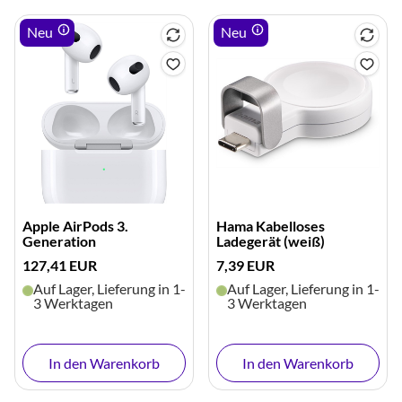
Neu
Neu
Elektronik-Eigenschaften
Bluetooth
ja
Bluetooth-Standard
Bluetooth 5.0
Integriertes Mikrofon
ja
Interner Speicher (GB)
32
integrierter Lautsprecher
ja
Apple AirPods 3.
Hama Kabelloses
WLAN-Schnittstelle
ja
Generation
Ladegerät (weiß)
127,41 EUR
7,39 EUR
kontaktlose Zahlungen möglich
ja
Auf Lager, Lieferung in 1-
Auf Lager, Lieferung in 1-
3 Werktagen
3 Werktagen
Ausstattung & Technik
Betriebssystem
Apple watchOS Betriebssystem
In den Warenkorb
In den Warenkorb
GPS-Funktion
ja