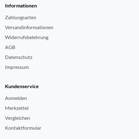
Betriebssystem
Apple watchOS
Informationen
integrierte Sirene
ja
Zahlungsarten
(dB) Sirene
86
Versandinformationen
Widerrufsbelehrung
Multimedia-Anwendungen
AGB
Musik-Player
ja
Datenschutz
Impressum
Kundenservice
Anmelden
Merkzettel
Vergleichen
Kontaktformular