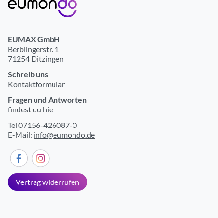
GPS
ja
Smart Notifications
ja
EUMAX GmbH
Telefon-Funktion
ja
Berblingerstr. 1
71254 Ditzingen
GLONASS
ja
Schreib uns
Höhenmesser
ja
Kontaktformular
Sprachsteuerung möglich
ja
Fragen und Antworten
findest du hier
SOS-Funktion bei Sturz
ja
Tel 07156-426087-0
Temperatursensor
ja
E-Mail:
info@eumondo.de
SOS-Funktion
ja
integrierte SIM Karte
ja
Vertrag widerrufen
UMTS (3G)
ja
LTE (Cat. 4)
ja