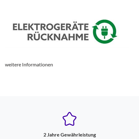
Pulsmessung
ja
Schrittzähler
ja
Telefonfunktion
ja
Gehäuse-Eigenschaften
Breite (cm)
4.4
weitere Informationen
Höhe (cm)
4.9
Tiefe (cm)
1.44
Gewicht (g)
61.3
Wasserdicht bis x Meter
100
Armband wechselbar
ja
Display-Eigenschaften
2 Jahre Gewährleistung