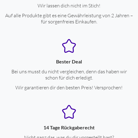
Display-Typ
OLED-Display
Wir lassen dich nicht im Stich!
Auf alle Produkte gibt es eine Gewährleistung von 2 Jahren –
kratzfestes Glas
ja
für sorgenfreies Einkaufen.
Always On Display
ja
Retina-Display
ja
Stromversorgung
Bester Deal
Spannungsversorgung durch Akku
ja
Bei uns musst du nicht vergleichen, denn das haben wir
schon für dich erledigt.
max. Betriebszeit (Std.)
36
Wir garantieren dir den besten Preis! Versprochen!
Schnelllade-Funktion
ja
Fitness-Funktionen
Optische Herzfrequenzmessung
ja
14 Tage Rückgaberecht
Schrittzähler
ja
Nicht ganz das, was du dir vorgestellt hast?