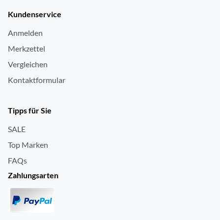
Speicherkartenleser
ja
Kundenservice
Anzahl Lautsprecher
2
Anmelden
Lautsprecher integriert
ja
Merkzettel
Vergleichen
Betriebssystem
Kontaktformular
Betriebssystem
macOS Betriebssystem
Tipps für Sie
Zubehör
SALE
Maus im Lieferumfang
ja
Top Marken
Tastatur im Lieferumfang
ja
FAQs
Zahlungsarten