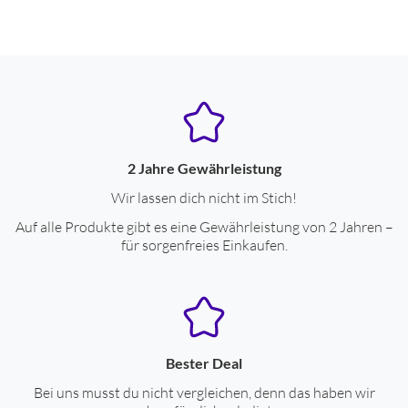
Anzahl USB-Schnittstellen
4
Kopfhörer-Anschluss
ja
Netzwerk-Anschluss (RJ45)
ja
Anschluss für externes Mikrofon
ja
DisplayPort
ja
2 Jahre Gewährleistung
USB 3.1 Gen 2 (10 GBit/s)
ja
Wir lassen dich nicht im Stich!
Thunderbolt 3
ja
Auf alle Produkte gibt es eine Gewährleistung von 2 Jahren –
für sorgenfreies Einkaufen.
* Thunderbolt 3 Anschlüsse
2
SDXC-Card
ja
Gehäuse-Eigenschaften
Bester Deal
Breite (cm)
52.8
Bei uns musst du nicht vergleichen, denn das haben wir
Höhe (cm)
45