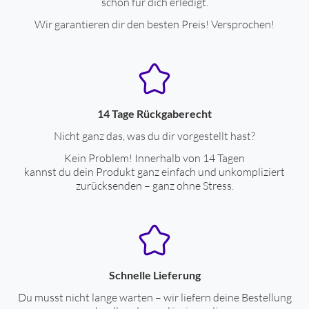
schon für dich erledigt.
Tiefe (cm)
17.5
Wir garantieren dir den besten Preis! Versprochen!
Gewicht (kg)
5.44
Diebstahlsicherung
Kensington-Lock
min. Luftfeuchtigkeit (%)
5
14 Tage Rückgaberecht
max. Luftfeuchtigkeit (%)
90
Nicht ganz das, was du dir vorgestellt hast?
max. Betriebstemperatur (°C)
35
Kein Problem! Innerhalb von 14 Tagen
min. Betriebstemperatur (°C)
10
kannst du dein Produkt ganz einfach und unkompliziert
zurücksenden – ganz ohne Stress.
Verpackungsangaben
Breite mit Verpackung (cm)
54
Höhe mit Verpackung (cm)
22.6
Schnelle Lieferung
Tiefe mit Verpackung (cm)
64
Du musst nicht lange warten – wir liefern deine Bestellung