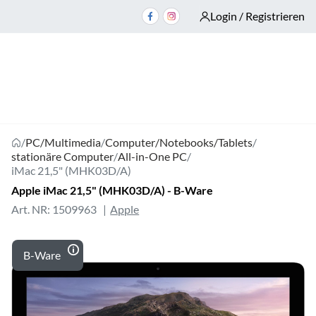
Login / Registrieren
/
PC/Multimedia
/
Computer/Notebooks/Tablets
/
stationäre Computer
/
All-in-One PC
/
iMac 21,5" (MHK03D/A)
Apple iMac 21,5" (MHK03D/A) - B-Ware
Art. NR: 1509963
Apple
B-Ware