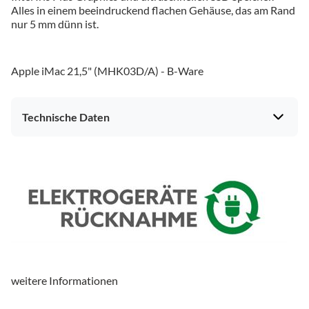
Alles in einem beeindruckend flachen Gehäuse, das am Rand
nur 5 mm dünn ist.
Apple iMac 21,5" (MHK03D/A) - B-Ware
Technische Daten
Elektronik-Eigenschaften
Speichertyp
DDR4-RAM
Arbeitsspeicher (GB)
8
Solid-State-Disk
ja
Solid-State-Disk (GB)
256
weitere Informationen
Anschlüsse