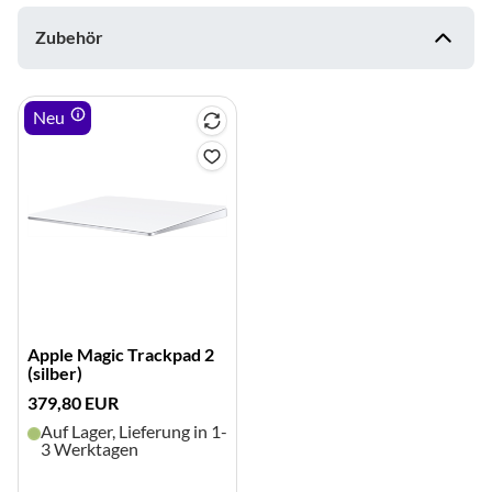
Bildeigenschaften
Zubehör
LED-Hintergrundbeleuchtung
ja
Display-Technologie
IPS
Neu
Multimedia/Empfang
Prozessor
Intel Core i5 Prozessor
Elektronik-Eigenschaften
Speichertyp
DDR3-RAM
Apple Magic Trackpad 2
Arbeitsspeicher (GB)
8
(silber)
Solid-State-Disk
ja
379,80 EUR
Auf Lager, Lieferung in 1-
Solid-State-Disk (GB)
256
3 Werktagen
Schnittstellen