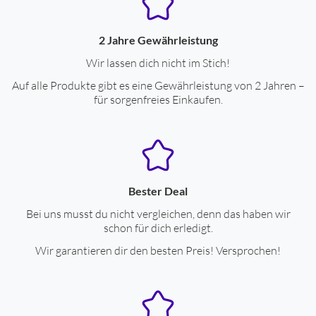
Webcam
ja
integrierte Webcam
ja
2 Jahre Gewährleistung
Fingerabdruckleser
ja
Wir lassen dich nicht im Stich!
Auf alle Produkte gibt es eine Gewährleistung von 2 Jahren –
Anschlüsse
für sorgenfreies Einkaufen.
Kopfhörer-Anschluss
ja
DisplayPort
ja
USB 3.1 Gen 2 (10 GBit/s)
ja
Bester Deal
Thunderbolt 3
ja
Bei uns musst du nicht vergleichen, denn das haben wir
schon für dich erledigt.
* Thunderbolt 3 Anschlüsse
2
Wir garantieren dir den besten Preis! Versprochen!
Gehäuse-Eigenschaften
Breite (cm)
30.41