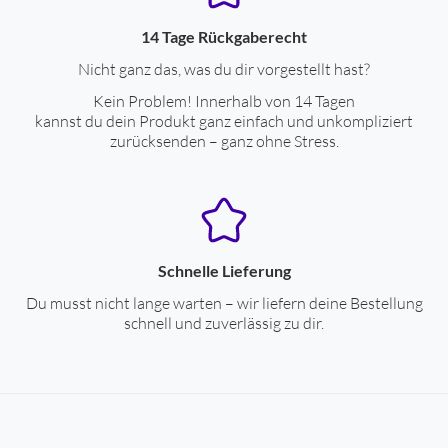
Höhe (cm)
1.56
14 Tage Rückgaberecht
Tiefe (cm)
21.24
Nicht ganz das, was du dir vorgestellt hast?
Gewicht (kg)
1.4
Kein Problem! Innerhalb von 14 Tagen
min. Luftfeuchtigkeit (%)
0
kannst du dein Produkt ganz einfach und unkompliziert
zurücksenden – ganz ohne Stress.
max. Luftfeuchtigkeit (%)
90
max. Betriebstemperatur (°C)
35
min. Betriebstemperatur (°C)
10
Schnelle Lieferung
Verpackungsangaben
Du musst nicht lange warten – wir liefern deine Bestellung
schnell und zuverlässig zu dir.
Breite mit Verpackung (cm)
24.78
Höhe mit Verpackung (cm)
7.35
Tiefe mit Verpackung (cm)
34.06
Gewicht mit Verpackung (kg)
2.47