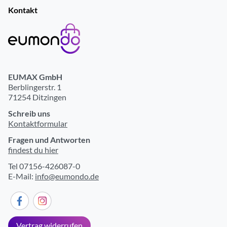
Kontakt
Bedienung
Mouse-Steuerung
TouchPad-Steuerung
Beleuchtetes Tastenfeld/Tastatur
ja
EUMAX GmbH
Multitouch-Leiste
ja
Berblingerstr. 1
71254 Ditzingen
Display-Eigenschaften
Schreib uns
Kontaktformular
Bildschirmdiagonale (cm)
33.78
Fragen und Antworten
Bildschirmdiagonale (Zoll)
13.3
findest du hier
LED-Hintergrundbeleuchtung
ja
Tel 07156-426087-0
E-Mail:
info@eumondo.de
Maximalauflösung, horizontal (Punkte)
2560
Maximalauflösung, vertikal (Punkte)
1600
IPS-Display
ja
Vertrag widerrufen