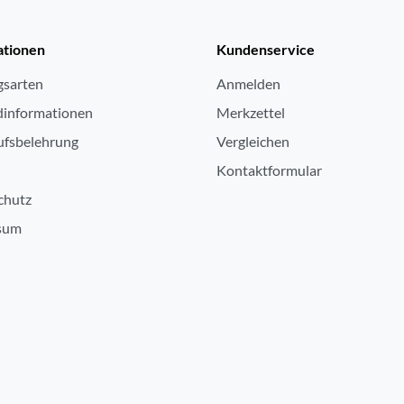
ationen
Kundenservice
gsarten
Anmelden
dinformationen
Merkzettel
ufsbelehrung
Vergleichen
Kontaktformular
chutz
sum