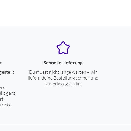
t
Schnelle Lieferung
gestellt
Du musst nicht lange warten – wir
liefern deine Bestellung schnell und
zuverlässig zu dir.
von
ukt ganz
rt
tress.