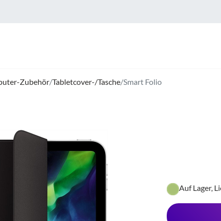
uter-Zubehör
/
Tabletcover-/Tasche
/
Smart Folio
Auf Lager, L