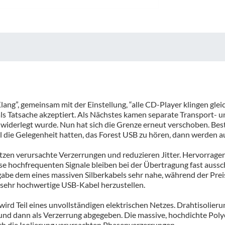
ng”, gemeinsam mit der Einstellung, “alle CD-Player klingen gleich,
s Tatsache akzeptiert. Als Nächstes kamen separate Transport- u
 widerlegt wurde. Nun hat sich die Grenze erneut verschoben. Bes
l die Gelegenheit hatten, das Forest USB zu hören, dann werden au
itzen verursachte Verzerrungen und reduzieren Jitter. Hervorragend
ochfrequenten Signale bleiben bei der Übertragung fast ausschli
be dem eines massiven Silberkabels sehr nahe, während der Preis
 sehr hochwertige USB-Kabel herzustellen.
wird Teil eines unvollständigen elektrischen Netzes. Drahtisolier
rt und dann als Verzerrung abgegeben. Die massive, hochdichte Poly
rch die Isolierung verursachten Phasenverzerrungen.