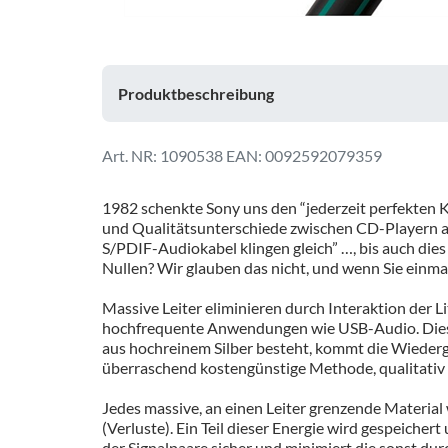
Produktbeschreibung
1090538
EAN: 0092592079359
1982 schenkte Sony uns den “jederzeit perfekten Kla
und Qualitätsunterschiede zwischen CD-Playern al
S/PDIF-Audiokabel klingen gleich” …, bis auch dies
Nullen? Wir glauben das nicht, und wenn Sie einma
Massive Leiter eliminieren durch Interaktion der L
hochfrequente Anwendungen wie USB-Audio. Diese h
aus hochreinem Silber besteht, kommt die Wiederga
überraschend kostengünstige Methode, qualitativ
Jedes massive, an einen Leiter grenzende Material 
(Verluste). Ein Teil dieser Energie wird gespeiche
der Signalpaare sicher und minimiert die sonst du