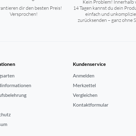
Kein Problem! Innerhalb 
antieren dir den besten Preis!
14 Tagen kannst du dein Prod
Versprochen!
einfach und unkomplizie
zurücksenden – ganz ohne S
ationen
Kundenservice
gsarten
Anmelden
dinformationen
Merkzettel
ufsbelehrung
Vergleichen
Kontaktformular
chutz
sum