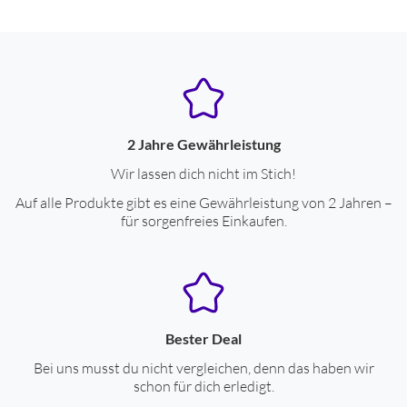
Breite (cm)
2.8
Höhe (cm)
16
Tiefe (cm)
2.8
Farben
2 Jahre Gewährleistung
Gehäuse-Farben
türkis
Wir lassen dich nicht im Stich!
Auf alle Produkte gibt es eine Gewährleistung von 2 Jahren –
Bedienung
für sorgenfreies Einkaufen.
Schalter
entladegesicherter Ein-/Aus-Schalter
Art der Putzzeitkontrolle
Putzzeitkontrolle durch Timer
(4x 30 Sek.)
Anzahl der Programme
5
Bester Deal
Display am Gerät
ja
Bei uns musst du nicht vergleichen, denn das haben wir
schon für dich erledigt.
visuelle Andruckkontrolle
ja