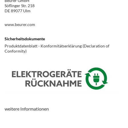
Beurer GmbH
Söflinger Str. 218
Ladestation
ja
DE 89077 Ulm
Produkttyp
www.beurer.com
Produkttyp
Zahnbürste
Sicherheitsdokumente
Produktdatenblatt - Konformitätserklärung (Declaration of
Ausstattung & Technik
Conformity)
Betriebsart
Akkubetrieb
Schallwellen-Reinigung
ja
Anzahl Schallbewegungen pro Min.
80000
visuelle Andruckkontrolle
ja
Anzahl der Programme
5
weitere Informationen
Gehäuse-Eigenschaften