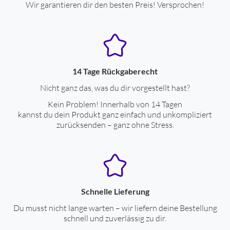
Wir garantieren dir den besten Preis! Versprochen!
Zubehör
Anzahl der mitgelieferten Bürsten
2
Ladestation
ja
14 Tage Rückgaberecht
Energiequelle
Nicht ganz das, was du dir vorgestellt hast?
Kein Problem! Innerhalb von 14 Tagen
Energiequelle
Akku-Betrieb
kannst du dein Produkt ganz einfach und unkompliziert
zurücksenden – ganz ohne Stress.
Li-Ionen Akku
ja
Bürsten-Eigenschaften
Schallwellen-Reinigung
ja
Schnelle Lieferung
Erwachsenen-Zahnbürste
ja
Du musst nicht lange warten – wir liefern deine Bestellung
Anz. Schallbewegungen pro Min.
80000
schnell und zuverlässig zu dir.