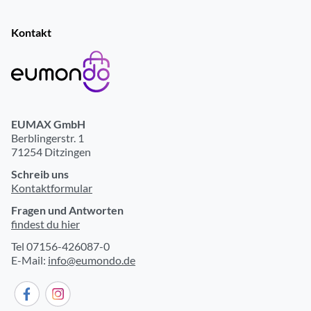
ext. Stromversorgung über Datenkabel
ja
Kontakt
Bluetooth-Übertragungsstandard A2DP
ja
Betriebsdauer mit Akkubetrieb (Std.)
8
Reichweite (m)
15
kabellose Ladefunktion
ja
EUMAX GmbH
Berblingerstr. 1
Gehäuseeigenschaften
71254 Ditzingen
Schreib uns
Ohrankopplung
In-Ohr-Ankopplung
Kontaktformular
Gewicht, Hörer (g)
4.15
Fragen und Antworten
findest du hier
Tel 07156-426087-0
E-Mail:
info@eumondo.de