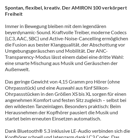
Spontan, flexibel, kreativ. Der AMIRON 100 verkörpert
Freiheit
Immer in Bewegung bleiben mit dem legendären
beyerdynamic-Sound. Kraftvolle Treiber, moderne Codecs
(LC3, AAC, SBC) und Active-Noise-Cancelling ermöglichen
die Fusion aus bester Klangqualität, der Abschottung vor
Umgebungsgeräuschen und Mobilität. Der ANC-
Transparency-Modus lässt einem dabei eine dritte Wahl:
eine smarte Mischung aus Musik und Geräuschen der
Außenwelt.
Das geringe Gewicht von 4,15 Gramm pro Hörer (ohne
Ohrpassstück) und eine Auswahl aus fünf Silikon-
Ohrpassstücken in den Größen XS bis XL sorgen für einen
angenehmen Komfort und festen Sitz zugleich – selbst bei
den wildesten Tanzeinlagen. Besonders praktisch: Beim
Herausnehmen der Kopfhörer pausiert die Musik und
startet beim erneuten Einsetzen automatisch.
Dank Bluetooth® 5.3 inklusive LE-Audio verbinden sich die
Kopfhörer schnell und latenzarm dank LC3 Codec. Das