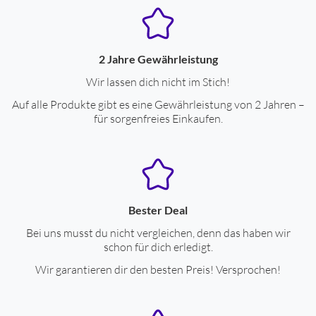
dynamischer Wandler
ja
Akustiksystem
geschlossen
Noise Cancelling
ja
2 Jahre Gewährleistung
integriertes Mikrofon
ja
Wir lassen dich nicht im Stich!
Auf alle Produkte gibt es eine Gewährleistung von 2 Jahren –
Anschlüsse
für sorgenfreies Einkaufen.
Bluetooth-Schnittstelle
ja
USB Type-C
ja
Eigenschaften
Bester Deal
Bei uns musst du nicht vergleichen, denn das haben wir
Bluetooth-Kopfhörer
ja
schon für dich erledigt.
System bestehend aus:
bestehend aus drahtlosem
Wir garantieren dir den besten Preis! Versprochen!
Kopfhörer+Ladeetui
Bauart
geschlossene Bauart