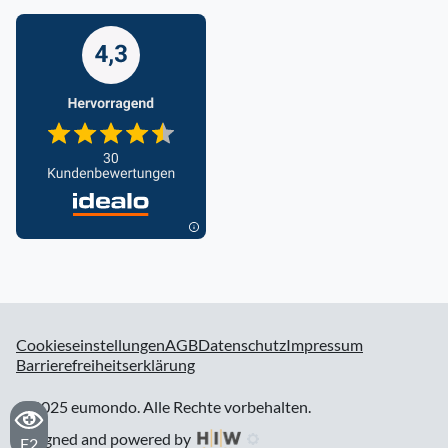
Cookieseinstellungen
AGB
Datenschutz
Impressum
Barrierefreiheitserklärung
© 2025 eumondo. Alle Rechte vorbehalten.
designed and powered by
F2