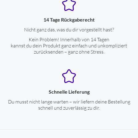
Wandler-Typ
dynamischer Wandler
14 Tage Rückgaberecht
Leistungseigenschaften
Nicht ganz das, was du dir vorgestellt hast?
Frequenzgang-Untergrenze (Hz)
20
Kein Problem! Innerhalb von 14 Tagen
kannst du dein Produkt ganz einfach und unkompliziert
Frequenzgang-Obergrenze (Hz)
22000
zurücksenden – ganz ohne Stress.
Integriertes Mikrofon
ja
Freisprechen
ja
Funktionserweiterung über Apps
ja
Schnelle Lieferung
aktive Lärmkompensation
ja
Du musst nicht lange warten – wir liefern deine Bestellung
Audio-Format: AAC
ja
schnell und zuverlässig zu dir.
Drahtlose Tonübertragung
Spannungsversorgung durch Akku
ja