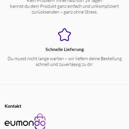
Kein Problem! Innerhalb von 14 Tagen
kannst du dein Produkt ganz einfach und unkompliziert
Fassungsvermögen (l)
1.7
zurücksenden – ganz ohne Stress.
automatische Koch-Abschaltung
ja
verdecktes Heizelement
ja
Trockengehschutz
ja
Schnelle Lieferung
Farben
Du musst nicht lange warten – wir liefern deine Bestellung
schnell und zuverlässig zu dir.
Gehäuse-Farben
rot
Bedienung
Kabelaufbewahrung
Kabelaufwicklung
Kontakt
Filter-Typ
herausnehmbarer Kalkfilter
Aufheizsockel ohne Kannenfixierung
ja
Wasserstandsanzeige
beidseitige Wasserstandsanzeige