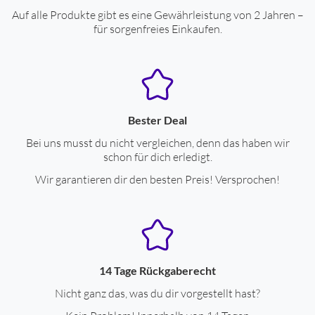
Auf alle Produkte gibt es eine Gewährleistung von 2 Jahren –
Gewicht (kg)
1.1
für sorgenfreies Einkaufen.
Gehäuse-Material
Sockel und Topf aus Kunststoff
Länge der Anschlussleitung (cm)
80
Verpackungsangaben
Bester Deal
Bei uns musst du nicht vergleichen, denn das haben wir
Breite mit Verpackung (cm)
22.5
schon für dich erledigt.
Höhe mit Verpackung (cm)
26
Wir garantieren dir den besten Preis! Versprochen!
Tiefe mit Verpackung (cm)
25.5
Gewicht mit Verpackung (kg)
1.6
Leistungseigenschaften
14 Tage Rückgaberecht
Überhitzungsschutz
ja
Nicht ganz das, was du dir vorgestellt hast?
220-240V 50/60Hz Netzanschluss
ja