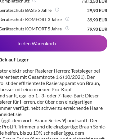
Komplettschutz
mtl.
3,50 EUR
Geräteschutz BASIS 5 Jahre
29,90 EUR
 Geräteschutz KOMFORT 3 Jahre
39,90 EUR
 Geräteschutz KOMFORT 5 Jahre
79,90 EUR
In den Warenkorb
ück auf Lager
ter elektrischer Rasierer Herren: Testsieger bei
Warentest mit Gesamtnote 1,6 (10/2021). Der
ro ist der effizienteste Rasierapparat von Braun,
h besser mit einem neuen Pro-Kopf
und sanft, egal ob 1-, 3- oder 7-Tage-Bart: Dieser
ierer für Herren, der über den einzigartigen
rimmer verfügt, hebt schwer zu erreichende Haare
neidet sie
r (ggü. dem vorh. Braun Series 9) und sanft: Der
 ProLift Trimmer und die einzigartige Braun Sonic-
e helfen, bis zu 10% schneller (ggü. dem
 Braun Series 9) zu rasieren und gleichzeitig sanft