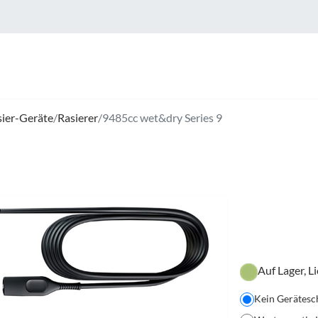
sier-Geräte
/
Rasierer
/
9485cc wet&dry Series 9
Auf Lager, L
Kein Gerätesc