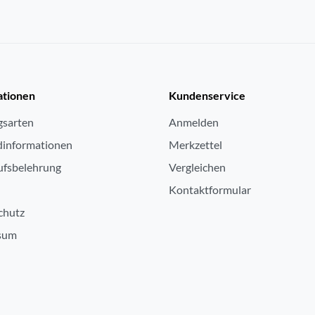
ja
ationen
Kundenservice
15.7
gsarten
Anmelden
25.2
dinformationen
Merkzettel
15.7
ufsbelehrung
Vergleichen
1.202
Kontaktformular
chutz
sum
Akku-Betrieb
numerisches Display