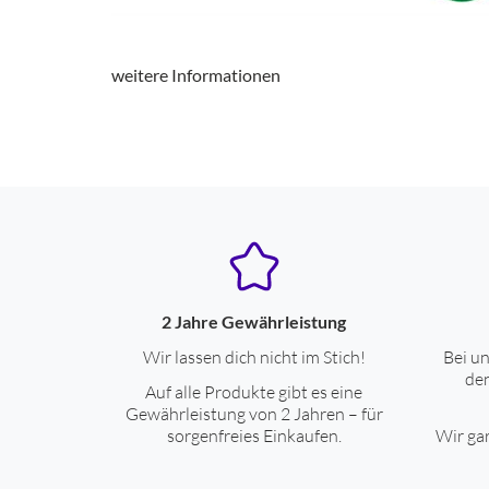
Wasserdichtes Gehäuse
weitere Informationen
Produkttyp
Produkttyp
Ausstattung & Technik
Betriebsart
Scherfolie
abwaschbarer Scherkopf
2 Jahre Gewährleistung
Reinigungsbürste
Wir lassen dich nicht im Stich!
Bei un
den
Auf alle Produkte gibt es eine
Ladestation mit integr. Reinigungsfunktion
Gewährleistung von 2 Jahren – für
Reisebeutel/-tasche
sorgenfreies Einkaufen.
Wir gar
Gehäuse-Eigenschaften