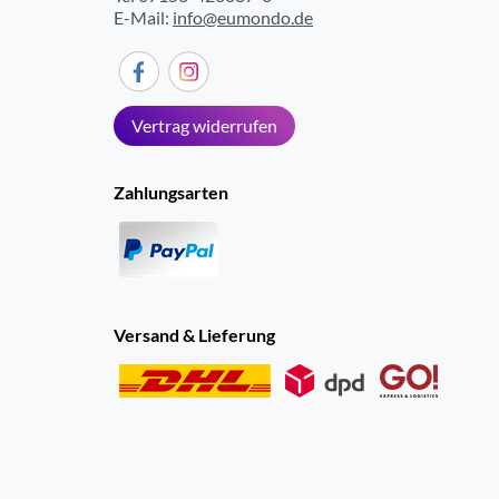
E-Mail:
info@eumondo.de
Ein-/Aus-Schaltung
max. Betriebsdauer mit 1 Ladung (Min.)
Ladestation mit integr. Reinigungsfunkt.
Vertrag widerrufen
Akku Ladeanzeige
Zahlungsarten
Zubehör
Reinigungsbürste
Etui
Versand & Lieferung
Scher-Eigenschaften
Scherfolie
waschbarer Scherkopf
Nass- und Trockenbetrieb