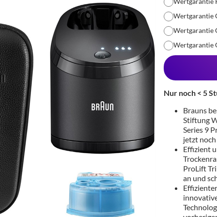
Wertgarantie 
Wertgarantie 
Wertgarantie
Wertgarantie
Nur noch < 5 St
Brauns bes
Stiftung 
Series 9 P
jetzt noc
Effizient 
Trockenras
ProLift T
an und sch
Effiziente
innovative
Technologi
vorherigen