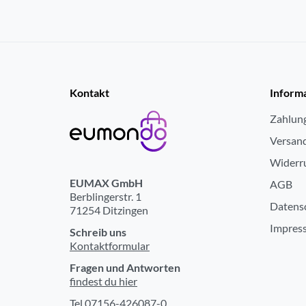
wasserdichtes Gehäuse
Verpackungsangaben
Kontakt
Inform
Breite mit Verpackung (cm)
Zahlun
Höhe mit Verpackung (cm)
Versan
Tiefe mit Verpackung (cm)
Widerr
Gewicht mit Verpackung (kg)
EUMAX GmbH
AGB
Berblingerstr. 1
Spannungsversorgung
Datens
71254 Ditzingen
Impres
Schreib uns
Betriebsart
Kontaktformular
Fragen und Antworten
Bedienung
findest du hier
Display
Tel 07156-426087-0