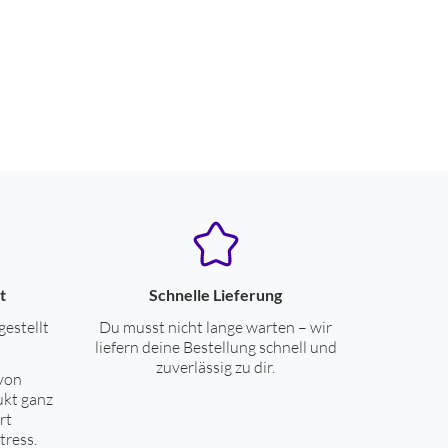
t
Schnelle Lieferung
gestellt
Du musst nicht lange warten – wir
liefern deine Bestellung schnell und
zuverlässig zu dir.
von
ukt ganz
rt
tress.