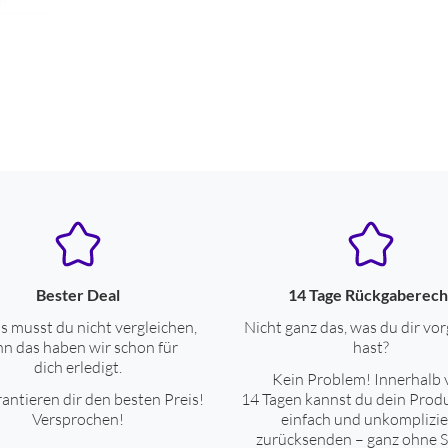
ja
Rasierer
Akkubetrieb
5-fach Schersystem
ja
Bester Deal
14 Tage Rückgaberech
ja
s musst du nicht vergleichen,
Nicht ganz das, was du dir vor
n das haben wir schon für
hast?
ja
dich erledigt.
Kein Problem! Innerhalb 
ja
antieren dir den besten Preis!
14 Tagen kannst du dein Prod
Versprochen!
einfach und unkomplizie
zurücksenden – ganz ohne S