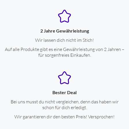
Batterie-Spannungsversorgung
Spannungsversorgung
durch Micro-Batt.
Leuchten-Typ
Batterie-Leuchte
2 Jahre Gewährleistung
Handleuchte
ja
Wir lassen dich nicht im Stich!
LED-Lichtquelle
ja
Auf alle Produkte gibt es eine Gewährleistung von 2 Jahren –
Leuchtweite (m)
50
für sorgenfreies Einkaufen.
Lichtstrom (lm)
45
Batterien im Lieferumfang
ja
Anzahl benötigter Batterien
3
Bester Deal
Betriebsdauer (Std.)
12
Bei uns musst du nicht vergleichen, denn das haben wir
schon für dich erledigt.
Farben
Wir garantieren dir den besten Preis! Versprochen!
Gehäuse-Farben
schwarz