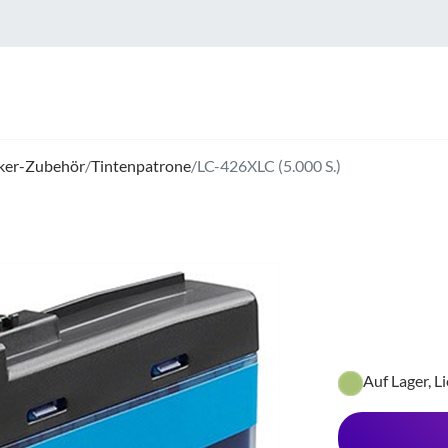
ker-Zubehör
/
Tintenpatrone
/
LC-426XLC (5.000 S.)
Auf Lager, L