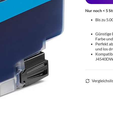
Nur noch < 5 St
Bis zu 5.
Günstige 
Farbe und
Perfekt a
und los d
Kompatib
J4540DW,