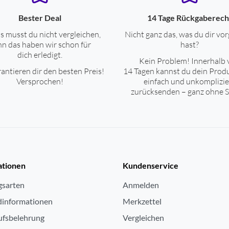
Bester Deal
14 Tage Rückgaberech
s musst du nicht vergleichen,
Nicht ganz das, was du dir vor
n das haben wir schon für
hast?
dich erledigt.
Kein Problem! Innerhalb 
antieren dir den besten Preis!
14 Tagen kannst du dein Prod
Versprochen!
einfach und unkomplizie
zurücksenden – ganz ohne S
ationen
Kundenservice
gsarten
Anmelden
dinformationen
Merkzettel
ufsbelehrung
Vergleichen