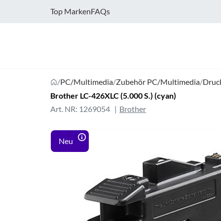
Top Marken
FAQs
/
PC/Multimedia
/
Zubehör PC/Multimedia
/
Druc
Brother LC-426XLC (5.000 S.) (cyan)
Art. NR: 1269054
Brother
Neu