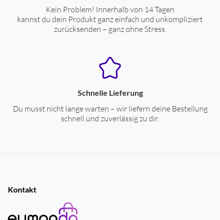
Leistungsaufnahme, Stufe III (W)
1500
Kein Problem! Innerhalb von 14 Tagen
kannst du dein Produkt ganz einfach und unkompliziert
Kippsicherung
ja
zurücksenden – ganz ohne Stress.
Farben
Gehäuse-Farben
weiß
Schnelle Lieferung
Ausstattung/Bedienung
Du musst nicht lange warten – wir liefern deine Bestellung
schnell und zuverlässig zu dir.
Betriebskontrollanzeige
ja
manuelle Kabelaufwicklung
ja
Raumthermostat
ja
stufenlose Temperatureinstellung
ja
Kontakt