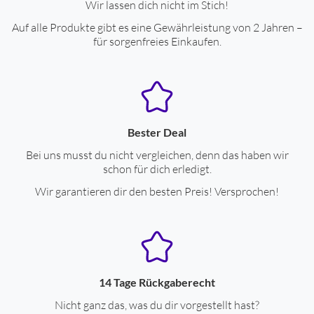
Breite (cm)
37
Wir lassen dich nicht im Stich!
Auf alle Produkte gibt es eine Gewährleistung von 2 Jahren –
Höhe (cm)
64
für sorgenfreies Einkaufen.
Tiefe (cm)
25
Gerät mit Laufrollen
ja
Griffmulden
ja
Bester Deal
Leistungseigenschaften
Bei uns musst du nicht vergleichen, denn das haben wir
schon für dich erledigt.
Anzahl der Heizstufen
3
Wir garantieren dir den besten Preis! Versprochen!
Überhitzungsschutz
ja
Anzahl beheizter Rippen
7
Leistungsaufnahme (W)
1500
Leistungsaufnahme, Stufe I (W)
600
14 Tage Rückgaberecht
Leistungsaufnahme, Stufe II (W)
900
Nicht ganz das, was du dir vorgestellt hast?