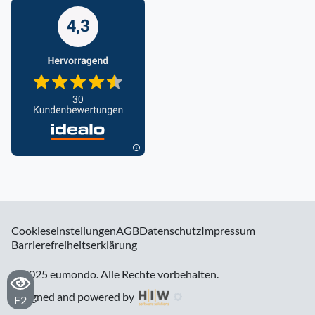
Cookieseinstellungen
AGB
Datenschutz
Impressum
Barrierefreiheitserklärung
© 2025 eumondo. Alle Rechte vorbehalten.
designed and powered by
F2