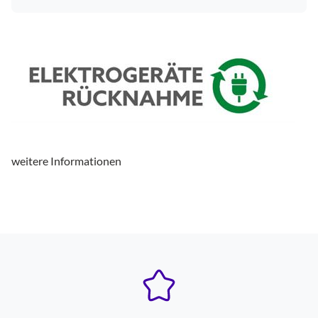
Verpackungsangaben
Breite mit Verpackung (cm)
8.2
Höhe mit Verpackung (cm)
12.2
Tiefe mit Verpackung (cm)
2
Typ
weitere Informationen
Typ: Spezialbatterie
ja
Leistungs-/Elektronikeigenschaften
Kapazität (mAh)
6
Lithium
ja
Verpackungsart: