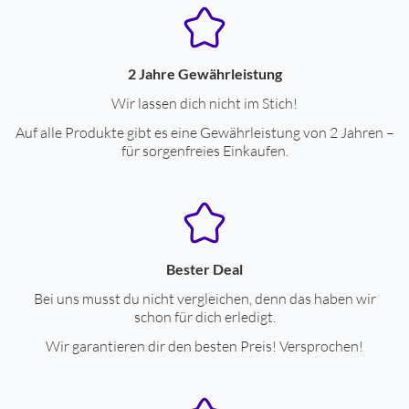
Gehäuse-Eigenschaften
Breite (cm)
3.8
2 Jahre Gewährleistung
Höhe (cm)
3.8
Wir lassen dich nicht im Stich!
Auf alle Produkte gibt es eine Gewährleistung von 2 Jahren –
Tiefe (cm)
1.1
für sorgenfreies Einkaufen.
Wasserdicht bis x ATM (Bar)
5
Armband wechselbar
ja
Gewicht Uhr: * g
29
Armbandbreite * mm
14
Bester Deal
Bei uns musst du nicht vergleichen, denn das haben wir
Verpackungsangaben
schon für dich erledigt.
Wir garantieren dir den besten Preis! Versprochen!
Breite mit Verpackung (cm)
9.1
Höhe mit Verpackung (cm)
11.2