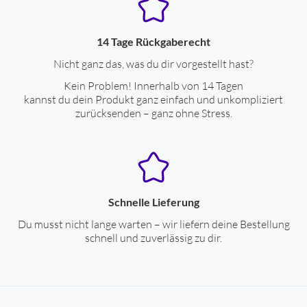
Tiefe mit Verpackung (cm)
7.1
Farben
14 Tage Rückgaberecht
Nicht ganz das, was du dir vorgestellt hast?
Gehäuse-Farben
silber
Kein Problem! Innerhalb von 14 Tagen
kannst du dein Produkt ganz einfach und unkompliziert
Display-Eigenschaften
zurücksenden – ganz ohne Stress.
max. Auflösung, X (Pixel)
240
max. Auflösung, Y (Pixel)
201
kratzfestes Glas
ja
Schnelle Lieferung
Always On Display
ja
Du musst nicht lange warten – wir liefern deine Bestellung
schnell und zuverlässig zu dir.
rundes Display
ja
Stromversorgung
max. Betriebszeit (Tage)
9