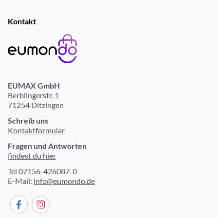
Spannungsversorgung durch Akku
ja
Kontakt
Fitness-Funktionen
Optische Herzfrequenzmessung
ja
Schlafüberwachung
ja
EUMAX GmbH
Berblingerstr. 1
Trainingsdaten-Erfassung
ja
71254 Ditzingen
Anzeige der Herzfrequenz
ja
Schreib uns
Kontaktformular
Blutsauerstoffmessung
ja
Fragen und Antworten
Stress Überwachung/Messung
ja
findest du hier
Atemübungen
ja
Tel 07156-426087-0
E-Mail:
info@eumondo.de
Allgemeine-Leistungsmerkmale
GPS
ja