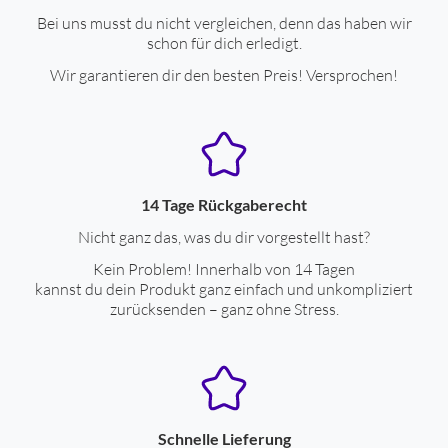
Bei uns musst du nicht vergleichen, denn das haben wir
ext. Stromversorgung über Datenkabel
ja
schon für dich erledigt.
Bluetooth-Übertragungsstandard A2DP
ja
Wir garantieren dir den besten Preis! Versprochen!
Betriebsdauer mit Akkubetrieb (Std.)
4
Ladezeit für Akku (Std.)
2
Reichweite (m)
10
14 Tage Rückgaberecht
Gehäuseeigenschaften
Nicht ganz das, was du dir vorgestellt hast?
Ohrankopplung
In-Ohr-Ankopplung
Kein Problem! Innerhalb von 14 Tagen
kannst du dein Produkt ganz einfach und unkompliziert
Gewicht (g)
34
zurücksenden – ganz ohne Stress.
Farben
Gehäuse-Farben
weiß
Schnelle Lieferung
Stromversorgung