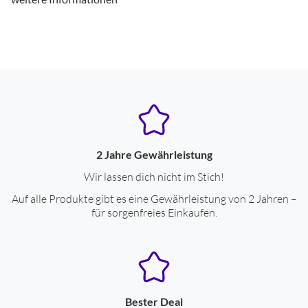
Leistungseigenschaften
Frequenzgang-Untergrenze (Hz)
20
Frequenzgang-Obergrenze (Hz)
20000
Sprachsteuerung möglich
ja
Fernbedienung
ja
2 Jahre Gewährleistung
Impedanz (Ohm)
32
Wir lassen dich nicht im Stich!
Wandler-Durchmesser (mm)
10
Auf alle Produkte gibt es eine Gewährleistung von 2 Jahren –
Apple Siri kompatibel
ja
für sorgenfreies Einkaufen.
Google Assistant kompatibel
ja
Drahtlose Tonübertragung
Spannungsversorgung durch Akku
ja
Bester Deal