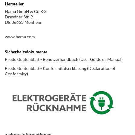
Hersteller
Ankopplung
in-ear
Hama GmbH & Co KG
Dresdner Str. 9
Farbe
weiß
DE 86653 Monheim
Produkttyp
www.hama.com
Produkttyp
Kopfhörer True Wireless
Sicherheitsdokumente
Produktdatenblatt - Benutzerhandbuch (User Guide or Manual)
Anschlüsse
Produktdatenblatt - Konformitätserklärung (Declaration of
Conformity)
Bluetooth-Schnittstelle
ja
USB Type-C
ja
Eigenschaften
Bluetooth-Kopfhörer
ja
System bestehend aus:
bestehend aus drahtlosem
Kopfhörer+Ladeetui
weitere Informationen