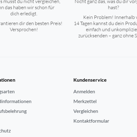
s musst du nicht vergleichen,
Nicht ganz das, was du dir vor
n das haben wir schon für
hast?
dich erledigt.
Kein Problem! Innerhalb 
antieren dir den besten Preis!
14 Tagen kannst du dein Prod
Versprochen!
einfach und unkomplizie
zurücksenden – ganz ohne S
ationen
Kundenservice
gsarten
Anmelden
dinformationen
Merkzettel
ufsbelehrung
Vergleichen
Kontaktformular
chutz