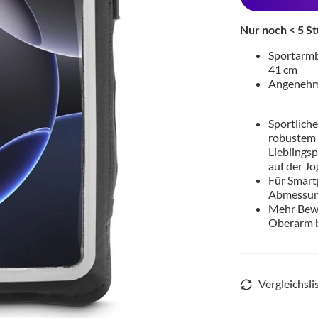
Nur noch < 5 St
Sportarmb
41 cm
Angenehm
Sportlich
robustem 
Lieblings
auf der J
Für Smart
Abmessung
Mehr Bewe
Oberarm b