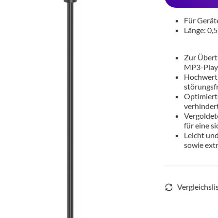
Für Gerät
Länge: 0,
Zur Übert
MP3-Playe
Hochwerti
störungsfr
Optimierte
verhinder
Vergoldet
für eine s
Leicht und
sowie extr