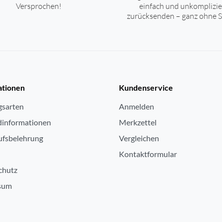
Versprochen!
einfach und unkomplizie
zurücksenden – ganz ohne S
ationen
Kundenservice
gsarten
Anmelden
dinformationen
Merkzettel
ufsbelehrung
Vergleichen
Kontaktformular
chutz
sum