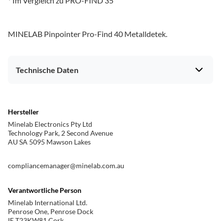
* Im Vergleich zu PRO-FIND 35
MINELAB Pinpointer Pro-Find 40 Metalldetek.
Technische Daten
Hersteller
Minelab Electronics Pty Ltd
Technology Park, 2 Second Avenue
AU SA 5095 Mawson Lakes
compliancemanager@minelab.com.au
Verantwortliche Person
Minelab International Ltd.
Penrose One, Penrose Dock
IE T23KW81 Cork