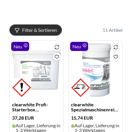
Filter & Sortieren
11 Artikel
Neu
Neu
clearwhite Profi-
clearwhite
Starterbox
Spezialmaschinenreiniger
(Pulver,Salz,KS
(250g)
37,28 EUR
15,74 EUR
Auf Lager, Lieferung in
Auf Lager, Lieferung in
1-3 Werktagen
1-3 Werktagen