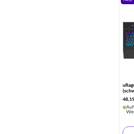
uRag
(sch
48,1
Auf
Wer