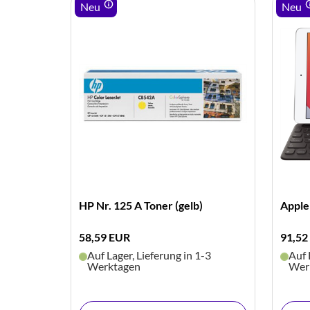
Neu
Neu
space
HP Nr. 125 A Toner (gelb)
Apple
58,59 EUR
91,52
1-3
Auf Lager, Lieferung in 1-3
Auf 
Werktagen
Wer