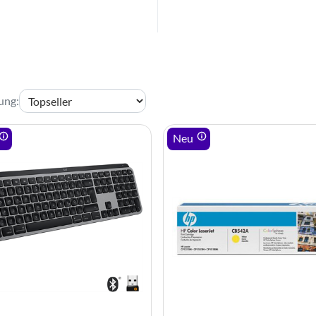
rung
:
Neu