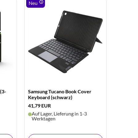
Neu
Neu
(3-
Samsung Tucano Book Cover
Apple Th
Keyboard (schwarz)
Ethernet
41,79 EUR
66,95 EU
Auf Lager, Lieferung in 1-3
Auf Lage
Werktagen
Werkta