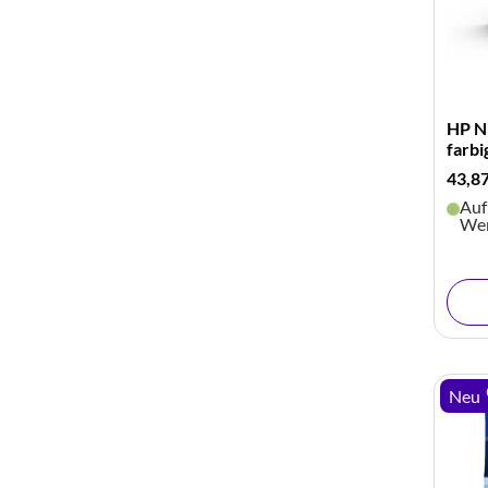
HP Nr
farbi
43,8
Auf
Wer
Neu