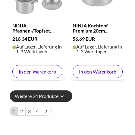
NINJA
NINJA Kochtopf
Pfannen-/Topfset
Premium 20cm
Premium 5teilig
(edelstahl)
216,34 EUR
56,69 EUR
(edelstahl)
Auf Lager, Lieferung in
Auf Lager, Lieferung in
1-3 Werktagen
1-3 Werktagen
In den Warenkorb
In den Warenkorb
Weitere 24 Produkte
1
2
3
4