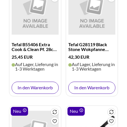
Tefal B55406 Extra
Tefal G28119 Black
Cook & Clean Pf. 28cm
Stone Wokpfanne
(Dunkelbraun/Blau)
28cm
25,45 EUR
42,30 EUR
(schwarz/steingrau)
Auf Lager, Lieferung in
Auf Lager, Lieferung in
1-3 Werktagen
1-3 Werktagen
In den Warenkorb
In den Warenkorb
Neu
Neu