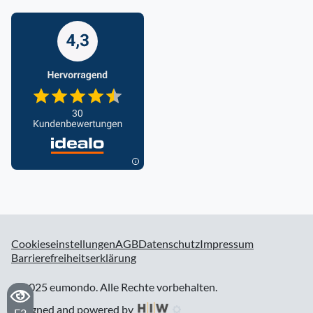
Cookieseinstellungen
AGB
Datenschutz
Impressum
Barrierefreiheitserklärung
© 2025 eumondo. Alle Rechte vorbehalten.
designed and powered by
F2