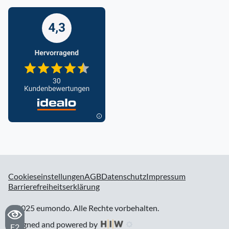
Cookieseinstellungen
AGB
Datenschutz
Impressum
Barrierefreiheitserklärung
© 2025 eumondo. Alle Rechte vorbehalten.
designed and powered by
F2