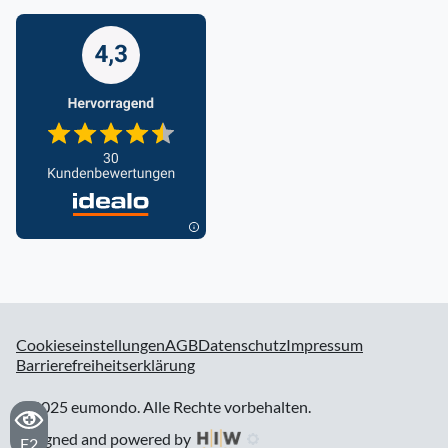
Cookieseinstellungen
AGB
Datenschutz
Impressum
Barrierefreiheitserklärung
© 2025 eumondo. Alle Rechte vorbehalten.
designed and powered by
F2