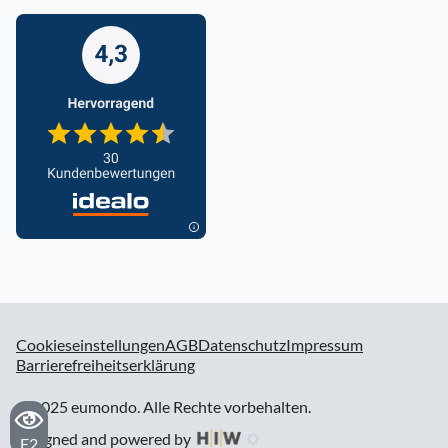
Cookieseinstellungen
AGB
Datenschutz
Impressum
Barrierefreiheitserklärung
© 2025 eumondo. Alle Rechte vorbehalten.
designed and powered by
F2