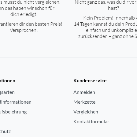
s musst du nicht vergleichen,
Nicht ganz das, was du dir vor
n das haben wir schon für
hast?
dich erledigt.
Kein Problem! Innerhalb 
antieren dir den besten Preis!
14 Tagen kannst du dein Prod
Versprochen!
einfach und unkomplizie
zurücksenden – ganz ohne S
ationen
Kundenservice
gsarten
Anmelden
dinformationen
Merkzettel
ufsbelehrung
Vergleichen
Kontaktformular
chutz