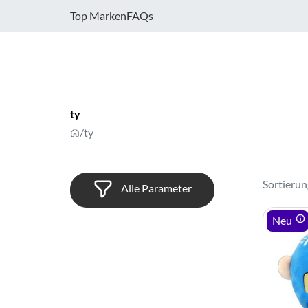
Top Marken
FAQs
ty
/
ty
Sortierun
Alle Parameter
Neu