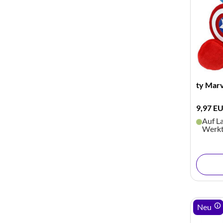
ty Mar
9,97 E
Auf La
Werk
Neu