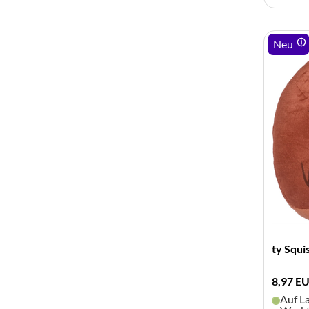
Neu
ty Squ
8,97 E
Auf La