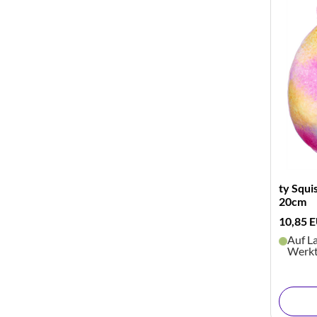
ty Squi
20cm
10,85 
Auf La
Werk