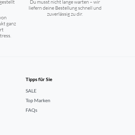
gestellt
Du musst nicht lange warten – wir
liefern deine Bestellung schnell und
zuverlässig zu dir.
von
ukt ganz
rt
tress.
Tipps für Sie
SALE
Top Marken
FAQs