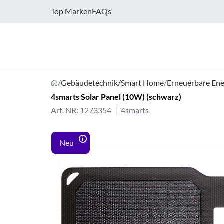
Top Marken
FAQs
/
Gebäudetechnik/Smart Home
/
Erneuerbare Ene
4smarts Solar Panel (10W) (schwarz)
Art. NR: 1273354
4smarts
Neu