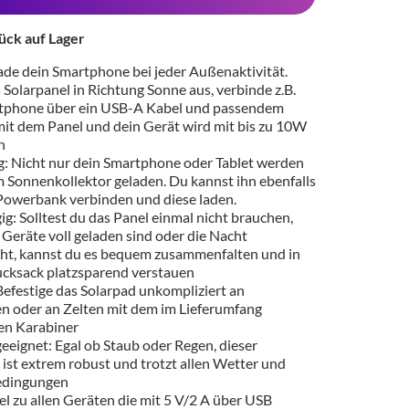
ück auf Lager
ade dein Smartphone bei jeder Außenaktivität.
 Solarpanel in Richtung Sonne aus, verbinde z.B.
tphone über ein USB-A Kabel und passendem
it dem Panel und dein Gerät wird mit bis zu 10W
n
g: Nicht nur dein Smartphone oder Tablet werden
m Sonnenkollektor geladen. Du kannst ihn ebenfalls
 Powerbank verbinden und diese laden.
: Solltest du das Panel einmal nicht brauchen,
 Geräte voll geladen sind oder die Nacht
cht, kannst du es bequem zusammenfalten und in
cksack platzsparend verstauen
efestige das Solarpad unkompliziert an
n oder an Zelten mit dem im Lieferumfang
en Karabiner
eeignet: Egal ob Staub oder Regen, dieser
 ist extrem robust und trotzt allen Wetter und
dingungen
l zu allen Geräten die mit 5 V/2 A über USB