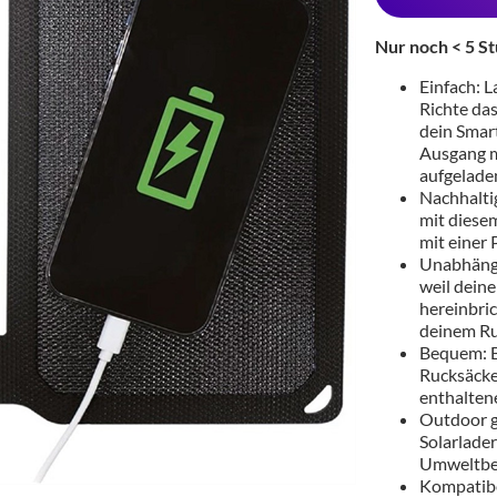
Nur noch < 5 St
Einfach: L
Richte das
dein Smar
Ausgang m
aufgelade
Nachhalti
mit diese
mit einer
Unabhängig
weil deine
hereinbri
deinem Ru
Bequem: B
Rucksäcke
enthalten
Outdoor g
Solarlader
Umweltbe
Kompatibe