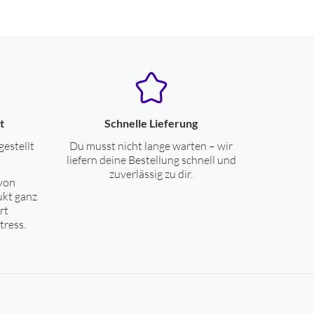
t
Schnelle Lieferung
gestellt
Du musst nicht lange warten – wir
liefern deine Bestellung schnell und
zuverlässig zu dir.
von
ukt ganz
rt
tress.