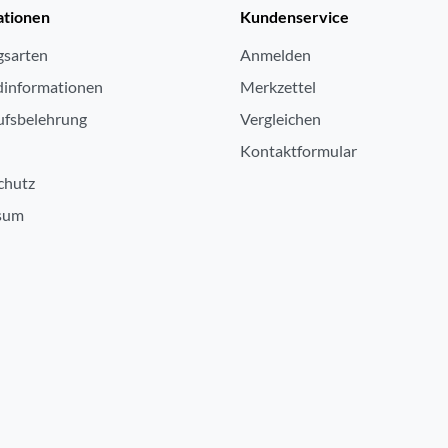
ationen
Kundenservice
gsarten
Anmelden
dinformationen
Merkzettel
ufsbelehrung
Vergleichen
Kontaktformular
chutz
sum