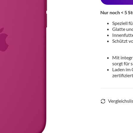
Nur noch < 5 St
Speziell f
Glatte un
Innenfutt
Schützt v
Mit integ
sorgt für 
Laden im 
zertifizie