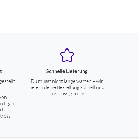
t
Schnelle Lieferung
gestellt
Du musst nicht lange warten – wir
liefern deine Bestellung schnell und
zuverlässig zu dir.
von
ukt ganz
rt
tress.