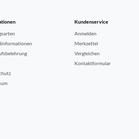
ationen
Kundenservice
gsarten
Anmelden
dinformationen
Merkzettel
ufsbelehrung
Vergleichen
Kontaktformular
chutz
sum