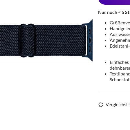
Nur noch < 5 St
Größenver
Handgelen
Aus wasse
Angenehme
Edelstahl-
Einfaches
dehnbare
Textilban
Schadstoff