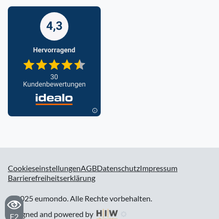
Cookieseinstellungen
AGB
Datenschutz
Impressum
Barrierefreiheitserklärung
© 2025 eumondo. Alle Rechte vorbehalten.
designed and powered by
F2