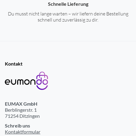
Schnelle Lieferung
Fitness-Funktionen
Du musst nicht lange warten – wir liefern deine Bestellung
schnell und zuverlässig zu dir.
Optische Herzfrequenzmessung
ja
Schrittzähler
ja
Ermittlung des Kalorienverbrauchs
ja
Schlafüberwachung
ja
Kontakt
Trainingsdaten-Erfassung
ja
Anzeige der Herzfrequenz
ja
Blutsauerstoffmessung
ja
Stress Überwachung/Messung
ja
EUMAX GmbH
Berblingerstr. 1
Allgemeine-Leistungsmerkmale
71254 Ditzingen
Schreib uns
Displayansichten wechselbar (Watchfaces)
ja
Kontaktformular