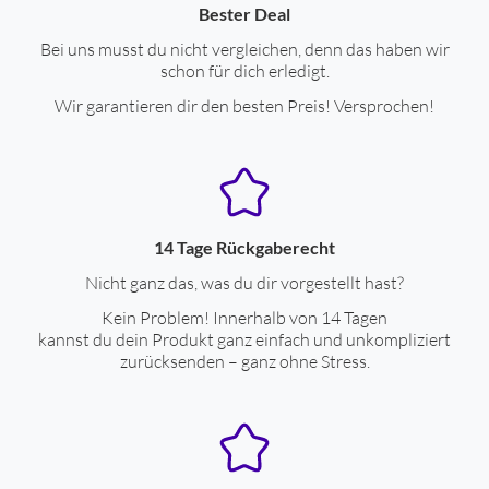
Bester Deal
Display-Typ
Farb-Grafik Display
Bei uns musst du nicht vergleichen, denn das haben wir
schon für dich erledigt.
Display-Diagonale (zoll)
1.43
Wir garantieren dir den besten Preis! Versprochen!
max. Auflösung, X (Pixel)
466
max. Auflösung, Y (Pixel)
466
Touch-Screen-Display
ja
rundes Display
ja
14 Tage Rückgaberecht
Nicht ganz das, was du dir vorgestellt hast?
Stromversorgung
Kein Problem! Innerhalb von 14 Tagen
kannst du dein Produkt ganz einfach und unkompliziert
Kapazität, Standard-Akku (mAh)
310
zurücksenden – ganz ohne Stress.
max. Betriebszeit (Tage)
7
Spannungsversorgung durch Akku
ja
Ladezeit für Akku (Std.)
2.5