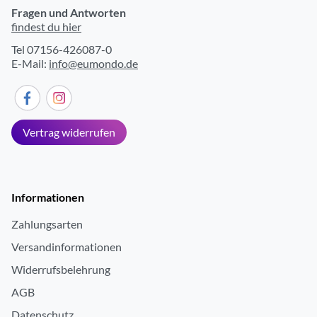
Stopp-Uhr
ja
Fragen und Antworten
findest du hier
Smart Notifications
ja
Tel 07156-426087-0
Telefon-Funktion
ja
E-Mail:
info@eumondo.de
Funktionserweiterung über Apps
ja
Weckfunktion
ja
Vibrationsalarm
ja
Vertrag widerrufen
Sprachsteuerung möglich
ja
Anzeige von Datum/Uhrzeit
ja
Informationen
Zahlungsarten
Versandinformationen
Widerrufsbelehrung
AGB
Datenschutz