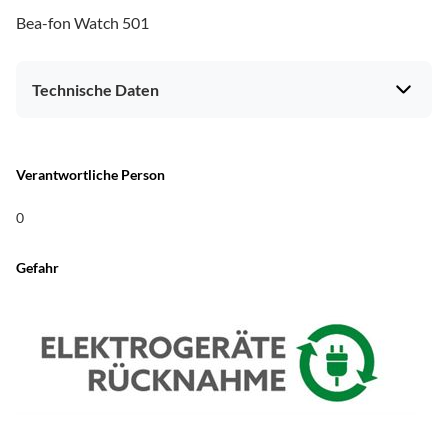
Bea-fon Watch 501
Technische Daten
Bildeigenschaften
Verantwortliche Person
Displayansichten wechselbar (Watchfaces)
ja
0
Elektronik-Eigenschaften
Gefahr
Bluetooth
ja
Bluetooth-Standard
Bluetooth 5.3
Integriertes Mikrofon
ja
integrierter Lautsprecher
ja
Ausstattung & Technik