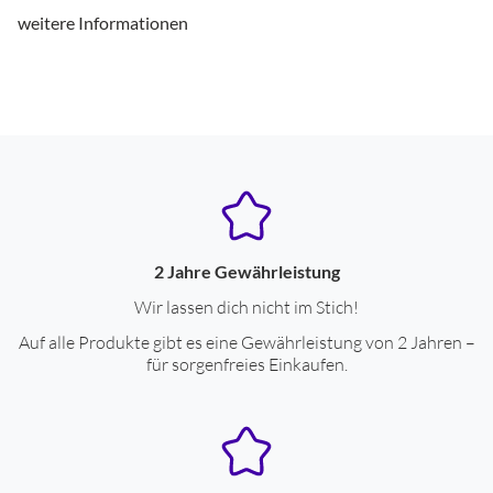
weitere Informationen
Maximalauflösung, horizontal
466
Maximalauflösung, vertikal
466
Schrittzähler
ja
Telefonfunktion
ja
Gehäuse-Eigenschaften
Breite (cm)
4.63
2 Jahre Gewährleistung
Wir lassen dich nicht im Stich!
Höhe (cm)
4.63
Auf alle Produkte gibt es eine Gewährleistung von 2 Jahren –
Tiefe (cm)
1.18
für sorgenfreies Einkaufen.
Gewicht (g)
50
Schutzart Staub- und Wasser (IP)
67
Display-Eigenschaften