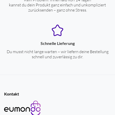
Lautsprecher-Typ
Stand-Lautsprecher
kannst du dein Produkt ganz einfach und unkompliziert
zurücksenden – ganz ohne Stress.
Gehäuse (geschlossen/Baßreflex)
Bassreflex-System
Wirkungsgrad/Schalldruck 2,83V/1m (dB)
88
Farben
Schnelle Lieferung
Gehäuse-Farben
weiß
Du musst nicht lange warten – wir liefern deine Bestellung
schnell und zuverlässig zu dir.
Kabel-Anschlüsse
LS-Kabel-Befestigung
Klemm-Anschlüsse für LS-Kabel
Kontakt