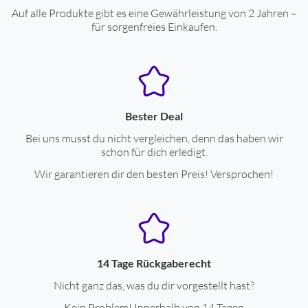
Auf alle Produkte gibt es eine Gewährleistung von 2 Jahren –
für sorgenfreies Einkaufen.
Leistungseigenschaften
Frequenzgang-Untergrenze (Hz)
30
Frequenzgang-Obergrenze (Hz)
20000
Impedanz (Ohm)
4
Bester Deal
Bei uns musst du nicht vergleichen, denn das haben wir
Nenn-Belastbarkeit (W)
40
schon für dich erledigt.
Musik-Belastbarkeit (W)
100
Wir garantieren dir den besten Preis! Versprochen!
Lautsprecher-System
2-Wege-Lautsprechersystem
Anzahl Tieftöner
1
Durchmesser Tieftöner (cm)
16.5
Anzahl Hochtöner
1
14 Tage Rückgaberecht
Nicht ganz das, was du dir vorgestellt hast?
Durchmesser Hochtöner (cm)
2.5
Kein Problem! Innerhalb von 14 Tagen