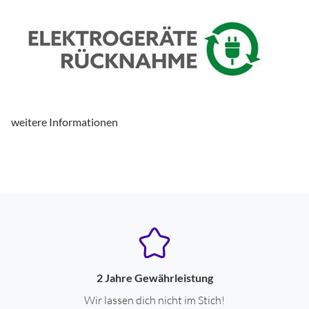
Anzahl der Lautsprecherboxen
2
Bauform
Stand-Lautsprecher
Baßreflex-System
ja
Farbe
weiß
weitere Informationen
Ausstattung & Technik
Bauart
Stereo-Lautsprecher
Gehäuse-Eigenschaften
Breite (cm)
20
Höhe (cm)
100
2 Jahre Gewährleistung
Tiefe (cm)
30
Wir lassen dich nicht im Stich!
Anzahl der Lautsprecherboxen
2