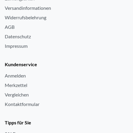
FLAC kompatibel
ja
Versandinformationen
Internet Radio
ja
Widerrufsbelehrung
DLNA Standard
ja
AGB
Datenschutz
Audio-Format: MP3
ja
Impressum
Audio-Format: WMA
ja
Audio-Format: WAV
ja
Kundenservice
Anmelden
Merkzettel
Vergleichen
Kontaktformular
Tipps für Sie