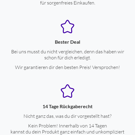
Anschlüsse
für sorgenfreies Einkaufen.
Ethernet LAN
ja
USB-Schnittstelle
ja
WLAN-Standard
WLAN-Schnittstelle
Bester Deal
Kopfhörer-Anschluß
Kopfhörer-Anschluss
Bei uns musst du nicht vergleichen, denn das haben wir
schon für dich erledigt.
Anzahl Aux (IN)
1
Wir garantieren dir den besten Preis! Versprochen!
Gehäuse-Eigenschaften
Gesamt-Gerätebreite übereinander (cm)
43
Gesamt-Gerätehöhe übereinander (cm)
12.8
14 Tage Rückgaberecht
Gesamt-Gerätetiefe übereinander (cm)
28
Nicht ganz das, was du dir vorgestellt hast?
System bestehend aus:
Kein Problem! Innerhalb von 14 Tagen
kannst du dein Produkt ganz einfach und unkompliziert