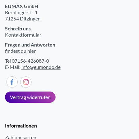
EUMAX GmbH
Lautsprecher
Berblingerstr. 1
71254 Ditzingen
Anzahl Breitband-Lautsprecher
2
Schreib uns
Integrierter Subwoofer
ja
Kontaktformular
Fragen und Antworten
Tuner-Empfangsteil
findest du hier
Tel 07156-426087-0
Tuner-Empfang
Tuner für UKW/DAB+
E-Mail:
info@eumondo.de
Anzahl Stationsspeicher programmierbar
10
Bedienung/Anzeigen
Vertrag widerrufen
Display am Gerät
ja
vorbereitet für Multiroom
ja
Informationen
Multimedia-Anwendungen
Zahlungsarten