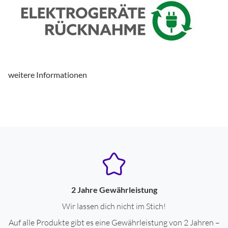
DLNA
ja
Schnittstellen
WLAN-Schnittstelle
ja
Kopfhörer-Anschluss
ja
weitere Informationen
Ethernet-LAN
ja
Produkttyp
Produkttyp
Hi-Fi-System
Ausstattung & Technik
Internetradio
ja
2 Jahre Gewährleistung
Tuner-Empfang
Tuner für UKW/DAB+
Wir lassen dich nicht im Stich!
Auf alle Produkte gibt es eine Gewährleistung von 2 Jahren –