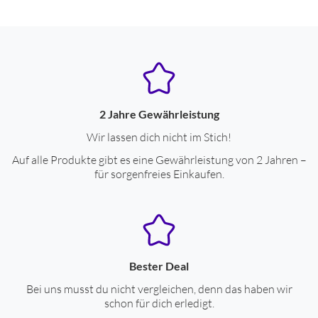
Ausstattung & Technik
Maximalauflösung, horizontal
240
Maximalauflösung, vertikal
240
Schrittzähler
ja
2 Jahre Gewährleistung
Wir lassen dich nicht im Stich!
Gehäuse-Eigenschaften
Auf alle Produkte gibt es eine Gewährleistung von 2 Jahren –
für sorgenfreies Einkaufen.
Breite (cm)
4.53
Höhe (cm)
4.53
Tiefe (cm)
1.34
Gewicht (g)
45
Bester Deal
Armband wechselbar
ja
Bei uns musst du nicht vergleichen, denn das haben wir
schon für dich erledigt.
Schutzart Staub- und Wasser (IP)
68