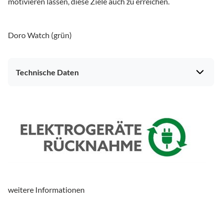
motivieren lassen, diese Ziele auch zu erreichen.
Doro Watch (grün)
Technische Daten
Bildeigenschaften
Displayansichten wechselbar (Watchfaces)
ja
Elektronik-Eigenschaften
Bluetooth-Standard
Bluetooth 5.0
weitere Informationen
Gehäuseeigenschaften
Farbe
grün