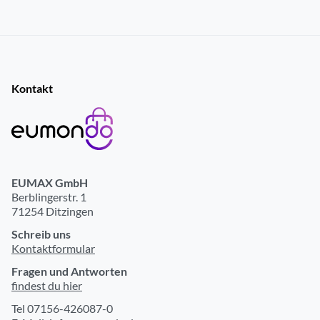
Li-Polymer Akku
ja
max. Betriebszeit (Tage)
7
Spannungsversorgung durch Akku
ja
Ladezeit für Akku (Std.)
2
Kontakt
Fitness-Funktionen
Optische Herzfrequenzmessung
ja
Schrittzähler
ja
EUMAX GmbH
Berblingerstr. 1
Ermittlung des Kalorienverbrauchs
ja
71254 Ditzingen
Schlafüberwachung
ja
Schreib uns
Kontaktformular
Distanzmessung
ja
Fragen und Antworten
Trainingsdaten-Erfassung
ja
findest du hier
Anzeige der Herzfrequenz
ja
Tel 07156-426087-0