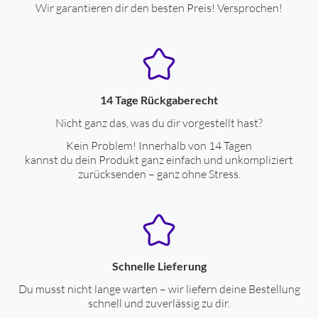
Wir garantieren dir den besten Preis! Versprochen!
Farben
Gehäuse-Farben
grün
Display-Eigenschaften
14 Tage Rückgaberecht
Nicht ganz das, was du dir vorgestellt hast?
Display-Diagonale (zoll)
1.28
Kein Problem! Innerhalb von 14 Tagen
max. Auflösung, X (Pixel)
240
kannst du dein Produkt ganz einfach und unkompliziert
zurücksenden – ganz ohne Stress.
max. Auflösung, Y (Pixel)
240
Touch-Screen-Display
ja
kratzfestes Glas
ja
rundes Display
ja
Schnelle Lieferung
Stromversorgung
Du musst nicht lange warten – wir liefern deine Bestellung
schnell und zuverlässig zu dir.