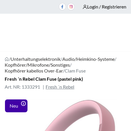
Login / Registrieren
/
Unterhaltungselektronik
/
Audio/Heimkino-Systeme
/
Kopfhörer/Mikrofone/Sonstiges
/
Kopfhörer kabellos Over-Ear
/
Clam Fuse
Fresh ´n Rebel Clam Fuse (pastel pink)
Art. NR: 1333291
Fresh ´n Rebel
Neu