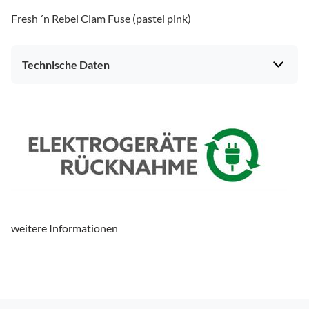
Fresh ´n Rebel Clam Fuse (pastel pink)
Technische Daten
Gehäuseeigenschaften
Ankopplung
ohrumschließend
drehbare Ohrmuscheln
ja
Produkttyp
Produkttyp
Kopfhörer Kabellos
weitere Informationen
Ausstattung & Technik
Noise Cancelling
ja