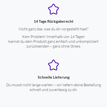
Lautstärke-Regler
Lautstärke-Regler
Abschaltautomatik
ja
aktive Lärmkompensation
ja
14 Tage Rückgaberecht
Nicht ganz das, was du dir vorgestellt hast?
Drahtlose Tonübertragung
Kein Problem! Innerhalb von 14 Tagen
kannst du dein Produkt ganz einfach und unkompliziert
Spannungsversorgung durch Akku
ja
zurücksenden – ganz ohne Stress.
Betriebsdauer mit Akkubetrieb (Std.)
45
Ladezeit für Akku (Std.)
2
Gehäuseeigenschaften
Schnelle Lieferung
Ohrankopplung
Ohrumschließend
Du musst nicht lange warten – wir liefern deine Bestellung
schnell und zuverlässig zu dir.
drehbare Ohrmuscheln
ja
einzeln umklappbare Ohrmuscheln
ja