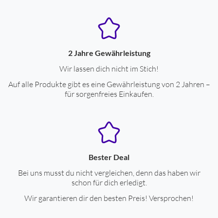
integriertes Mikrofon
ja
Anschlüsse
Bluetooth-Schnittstelle
ja
2 Jahre Gewährleistung
Wir lassen dich nicht im Stich!
Eigenschaften
Auf alle Produkte gibt es eine Gewährleistung von 2 Jahren –
für sorgenfreies Einkaufen.
Bluetooth-Kopfhörer
ja
System bestehend aus:
bestehend aus kabellosem
Kopfhörer
Leistungseigenschaften
Bester Deal
Integriertes Mikrofon
ja
Bei uns musst du nicht vergleichen, denn das haben wir
schon für dich erledigt.
Freisprechen
ja
Wir garantieren dir den besten Preis! Versprochen!
Sprachsteuerung möglich
ja