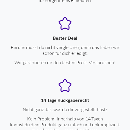
für sorgenfreies Einkaufen.
Sprachsteuerung möglich
ja
Fernbedienung
ja
Drahtlose Tonübertragung
Bester Deal
Spannungsversorgung durch Akku
ja
Bei uns musst du nicht vergleichen, denn das haben wir
ext. Stromversorgung über Datenkabel
ja
schon für dich erledigt.
Betriebsdauer mit Akkubetrieb (Std.)
30
Wir garantieren dir den besten Preis! Versprochen!
Ladezeit für Akku (Std.)
2
Gehäuseeigenschaften
Ohrankopplung
Ohrankopplung, aufliegend
14 Tage Rückgaberecht
Bügel faltbar
ja
Nicht ganz das, was du dir vorgestellt hast?
Kein Problem! Innerhalb von 14 Tagen
Farben
kannst du dein Produkt ganz einfach und unkompliziert