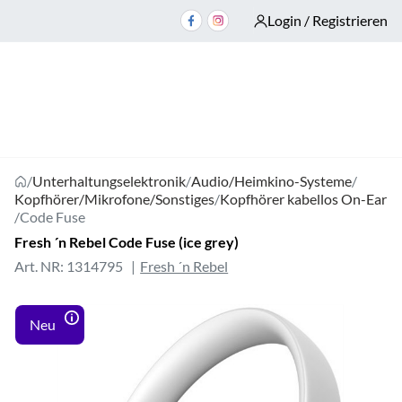
Login / Registrieren
/
Unterhaltungselektronik
/
Audio/Heimkino-Systeme
/
Kopfhörer/Mikrofone/Sonstiges
/
Kopfhörer kabellos On-Ear
/
Code Fuse
Fresh ´n Rebel Code Fuse (ice grey)
Art. NR: 1314795
Fresh ´n Rebel
Neu