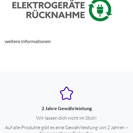
faltbarer Bügel
ja
Farbe
grau
Anschlüsse
weitere Informationen
Bluetooth-Schnittstelle
ja
USB Type-C
ja
Eigenschaften
Bluetooth-Kopfhörer
ja
System bestehend aus:
bestehend aus kabellosem
Kopfhörer
2 Jahre Gewährleistung
Wir lassen dich nicht im Stich!
Leistungseigenschaften
Auf alle Produkte gibt es eine Gewährleistung von 2 Jahren –