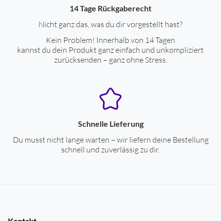
14 Tage Rückgaberecht
Drahtlose Tonübertragung
Nicht ganz das, was du dir vorgestellt hast?
Spannungsversorgung durch Akku
ja
Kein Problem! Innerhalb von 14 Tagen
kannst du dein Produkt ganz einfach und unkompliziert
ext. Stromversorgung über Datenkabel
ja
zurücksenden – ganz ohne Stress.
Betriebsdauer mit Akkubetrieb (Std.)
6
Ladezeit für Akku (Std.)
1.5
Gehäuseeigenschaften
Schnelle Lieferung
Ohrankopplung
In-Ohr-Ankopplung
Du musst nicht lange warten – wir liefern deine Bestellung
schnell und zuverlässig zu dir.
Farben
Gehäuse-Farben
grün
Kontakt