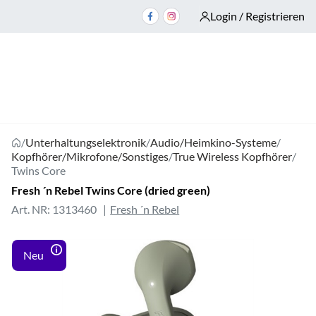
Login / Registrieren
/
Unterhaltungselektronik
/
Audio/Heimkino-Systeme
/
Kopfhörer/Mikrofone/Sonstiges
/
True Wireless Kopfhörer
/
Twins Core
Fresh ´n Rebel Twins Core (dried green)
Art. NR: 1313460
Fresh ´n Rebel
Neu