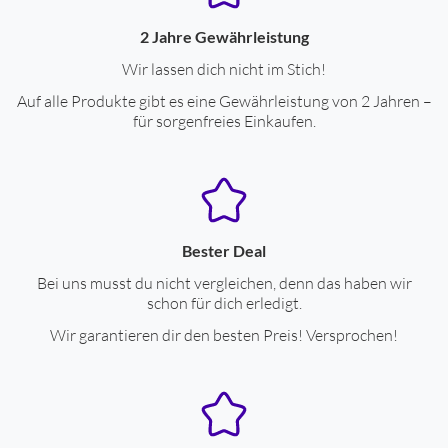
USB Type-C
ja
2 Jahre Gewährleistung
Wir lassen dich nicht im Stich!
Eigenschaften
Auf alle Produkte gibt es eine Gewährleistung von 2 Jahren –
für sorgenfreies Einkaufen.
Bluetooth-Kopfhörer
ja
System bestehend aus:
bestehend aus drahtlosem
Kopfhörer+Ladeetui
Leistungseigenschaften
Bester Deal
Integriertes Mikrofon
ja
Bei uns musst du nicht vergleichen, denn das haben wir
schon für dich erledigt.
Freisprechen
ja
Wir garantieren dir den besten Preis! Versprochen!
Fernbedienung
ja
Apple Siri kompatibel
ja
Google Assistant kompatibel
ja