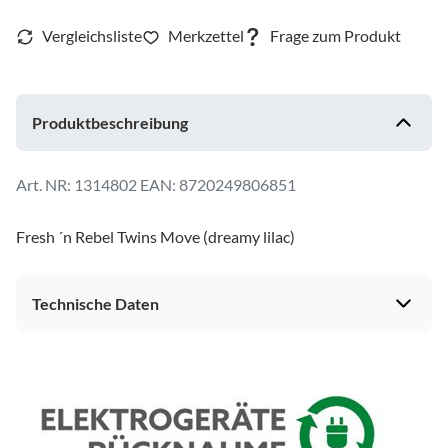
Produktbeschreibung
1314802
EAN: 8720249806851
Fresh ´n Rebel Twins Move (dreamy lilac)
Technische Daten
Gehäuseeigenschaften
Ankopplung
in-ear
Farbe
violett