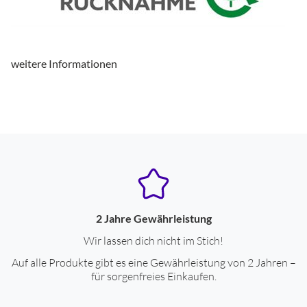
Produkttyp
Produkttyp
Kopfhörer True Wireless
weitere Informationen
Ausstattung & Technik
integriertes Mikrofon
ja
Anschlüsse
Bluetooth-Schnittstelle
ja
USB Type-C
ja
2 Jahre Gewährleistung
Wir lassen dich nicht im Stich!
Eigenschaften
Auf alle Produkte gibt es eine Gewährleistung von 2 Jahren –
für sorgenfreies Einkaufen.
Bluetooth-Kopfhörer
ja
System bestehend aus:
bestehend aus drahtlosem