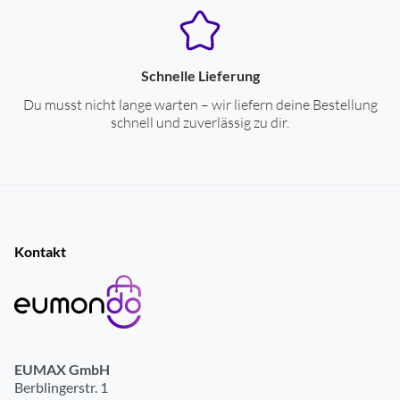
Ohrankopplung
In-Ohr-Ankopplung
spritzwassergeschütztes Gehäuse
ja
Schnelle Lieferung
Du musst nicht lange warten – wir liefern deine Bestellung
Farben
schnell und zuverlässig zu dir.
Gehäuse-Farben
violett
Stromversorgung
Ladenetzteil nicht im Lieferumfang
ja
Kontakt
Ladenetzteil Leistung (min.) Watt
1
Ladenetzteil Leistung (max.) Watt
2.5
EUMAX GmbH
Berblingerstr. 1