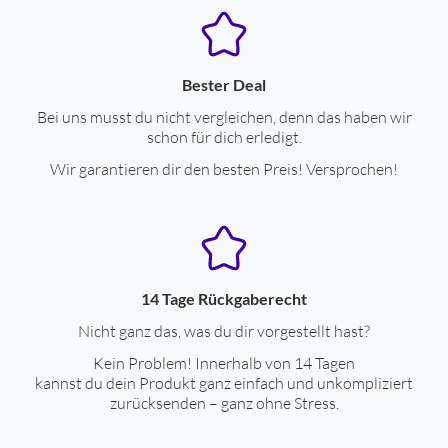
Kopfhörer+Ladeetui
Leistungseigenschaften
Bester Deal
Integriertes Mikrofon
ja
Bei uns musst du nicht vergleichen, denn das haben wir
schon für dich erledigt.
Freisprechen
ja
Wir garantieren dir den besten Preis! Versprochen!
Fernbedienung
ja
Drahtlose Tonübertragung
Spannungsversorgung durch Akku
ja
14 Tage Rückgaberecht
ext. Stromversorgung über Datenkabel
ja
Nicht ganz das, was du dir vorgestellt hast?
Betriebsdauer mit Akkubetrieb (Std.)
6
Kein Problem! Innerhalb von 14 Tagen
kannst du dein Produkt ganz einfach und unkompliziert
Ladezeit für Akku (Std.)
1.5
zurücksenden – ganz ohne Stress.
Gehäuseeigenschaften