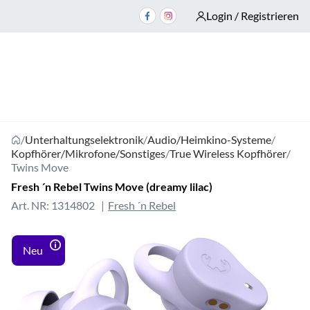
Login / Registrieren
/
Unterhaltungselektronik
/
Audio/Heimkino-Systeme
/
Kopfhörer/Mikrofone/Sonstiges
/
True Wireless Kopfhörer
/
Twins Move
Fresh ´n Rebel Twins Move (dreamy lilac)
Art. NR: 1314802
Fresh ´n Rebel
Neu