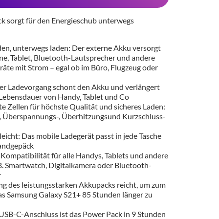
k sorgt für den Energieschub unterwegs
den, unterwegs laden: Der externe Akku versorgt
e, Tablet, Bluetooth-Lautsprecher und andere
räte mit Strom – egal ob im Büro, Flugzeug oder
er Ladevorgang schont den Akku und verlängert
 Lebensdauer von Handy, Tablet und Co
rte Zellen für höchste Qualität und sicheres Laden:
, Überspannungs-, Überhitzungsund Kurzschluss-
leicht: Das mobile Ladegerät passt in jede Tasche
andgepäck
Kompatibilität für alle Handys, Tablets und andere
.B. Smartwatch, Digitalkamera oder Bluetooth-
r
ng des leistungsstarken Akkupacks reicht, um zum
das Samsung Galaxy S21+ 85 Stunden länger zu
USB-C-Anschluss ist das Power Pack in 9 Stunden