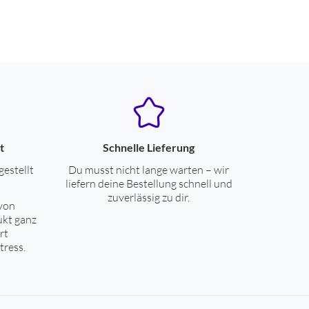
t
Schnelle Lieferung
gestellt
Du musst nicht lange warten – wir
liefern deine Bestellung schnell und
zuverlässig zu dir.
von
ukt ganz
rt
tress.