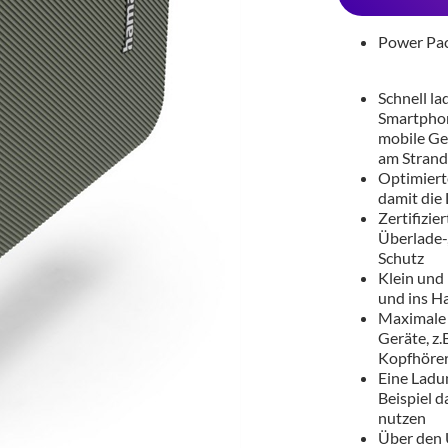
Power Pac
Schnell la
Smartphon
mobile Ge
am Strand
Optimiert
damit die
Zertifizie
Überlade-
Schutz
Klein und 
und ins H
Maximale 
Geräte, z
Kopfhöre
Eine Ladu
Beispiel 
nutzen
Über den 