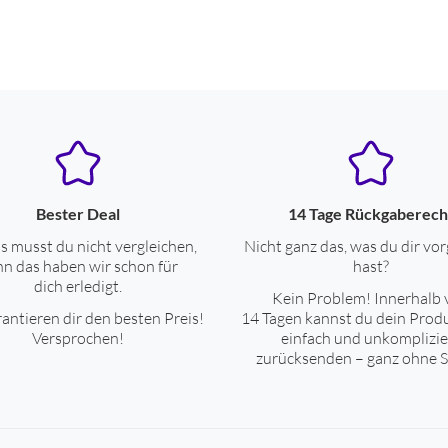
ja
rechteckige Form
196
6.5
9.2
Bester Deal
14 Tage Rückgaberech
2.3
s musst du nicht vergleichen,
Nicht ganz das, was du dir vor
n das haben wir schon für
hast?
dich erledigt.
Kein Problem! Innerhalb 
antieren dir den besten Preis!
14 Tagen kannst du dein Prod
grün
Versprochen!
einfach und unkomplizie
zurücksenden – ganz ohne S
10000