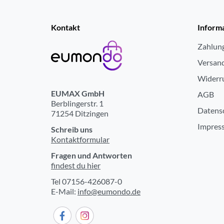
Schnelllade-Funktion
Tiefentladungsschutz
Kontakt
Inform
Überspannungsschutz
Zahlun
Kurzschluss-/Überlastungsschutz
Versan
Ausgangsspannung (V)
Widerr
EUMAX GmbH
AGB
Ausgangsstromstärke (A)
Berblingerstr. 1
Datens
71254 Ditzingen
Ladezeit für Akku (Std.)
Impres
Schreib uns
Spannungsversorgung
Kontaktformular
Fragen und Antworten
Akku-Typ
findest du hier
Tel 07156-426087-0
E-Mail:
info@eumondo.de