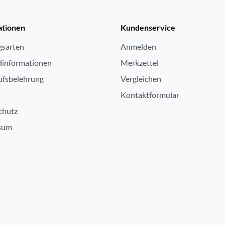
ja
ja
ationen
Kundenservice
ja
gsarten
Anmelden
ja
dinformationen
Merkzettel
ufsbelehrung
5
Vergleichen
Kontaktformular
3
chutz
9
sum
Li-Polymer Akku