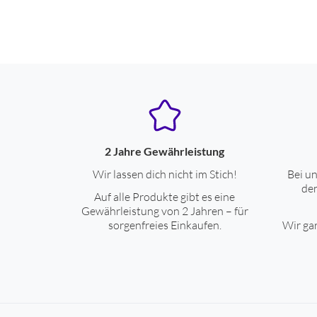
Gehäuseeigenschaften
Akku Ladeanzeige
Bauform
Gewicht (g)
Breite (cm)
Höhe (cm)
2 Jahre Gewährleistung
Tiefe (cm)
Wir lassen dich nicht im Stich!
Bei un
den
Auf alle Produkte gibt es eine
Farben
Gewährleistung von 2 Jahren – für
sorgenfreies Einkaufen.
Wir gar
Gehäuse-Farben
Elektronik-/Leistungseigenschaften
Kapazität (mAh)