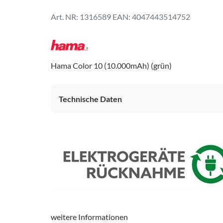
1316589
EAN: 4047443514752
Hama Color 10 (10.000mAh) (grün)
Technische Daten
Anschlüsse
USB Type-C
Anzahl USB (IN)
Anzahl USB (OUT)
USB-Schnittstelle
weitere Informationen