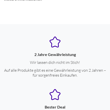
Handleuchte
ja
LED-Lichtquelle
ja
Leuchtweite (m)
65
Batterien im Lieferumfang
ja
Anzahl benötigter Batterien
3
Helligkeit (Lumen)
250
2 Jahre Gewährleistung
Wir lassen dich nicht im Stich!
Farben
Auf alle Produkte gibt es eine Gewährleistung von 2 Jahren –
Gehäuse-Farben
für sorgenfreies Einkaufen.
silber
Ausstattung
Anzahl der Schaltstufen
4
Bester Deal
dimmbar
ja