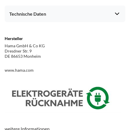
Technische Daten
Gehäuse-Eigenschaften
Hersteller
Gewicht (g)
260
Hama GmbH & Co KG
Dresdner Str. 9
Länge (cm)
17.5
DE 86653 Monheim
Trageschlaufe
ja
www.hama.com
Durchmesser (cm)
3.5
schlagfestes Gehäuse
ja
Leistungseigenschaften
Batterie-Spannungsversorgung
Spannungsversorgung
durch Micro-Batt.
Leuchten-Typ
Batterie-Leuchte
weitere Informationen