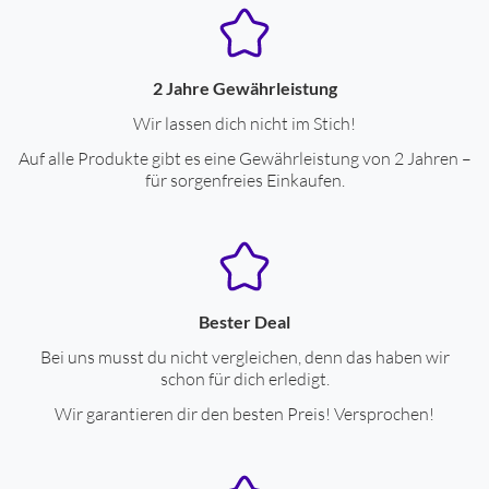
Frequenzgang-Untergrenze (Hz)
20
Frequenzgang-Obergrenze (Hz)
20000
2 Jahre Gewährleistung
Wir lassen dich nicht im Stich!
Integriertes Mikrofon
ja
Auf alle Produkte gibt es eine Gewährleistung von 2 Jahren –
Freisprechen
ja
für sorgenfreies Einkaufen.
Sprachsteuerung möglich
ja
Impedanz (Ohm)
32
Wandler-Durchmesser (mm)
10
Apple Siri kompatibel
ja
Bester Deal
Bei uns musst du nicht vergleichen, denn das haben wir
Google Assistant kompatibel
ja
schon für dich erledigt.
Klangregler
ja
Wir garantieren dir den besten Preis! Versprochen!
Drahtlose Tonübertragung