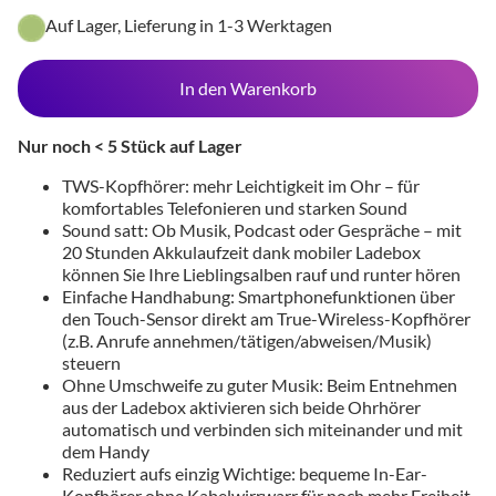
Auf Lager, Lieferung in 1-3 Werktagen
In den Warenkorb
Nur noch < 5 Stück auf Lager
TWS-Kopfhörer: mehr Leichtigkeit im Ohr – für
komfortables Telefonieren und starken Sound
Sound satt: Ob Musik, Podcast oder Gespräche – mit
20 Stunden Akkulaufzeit dank mobiler Ladebox
können Sie Ihre Lieblingsalben rauf und runter hören
Einfache Handhabung: Smartphonefunktionen über
den Touch-Sensor direkt am True-Wireless-Kopfhörer
(z.B. Anrufe annehmen/tätigen/abweisen/Musik)
steuern
Ohne Umschweife zu guter Musik: Beim Entnehmen
aus der Ladebox aktivieren sich beide Ohrhörer
automatisch und verbinden sich miteinander und mit
dem Handy
Reduziert aufs einzig Wichtige: bequeme In-Ear-
Kopfhörer ohne Kabelwirrwarr für noch mehr Freiheit