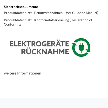
Produkttyp
Kopfhörer True Wireless
Sicherheitsdokumente
Produktdatenblatt - Benutzerhandbuch (User Guide or Manual)
Ausstattung & Technik
Produktdatenblatt - Konformitätserklärung (Declaration of
Conformity)
integriertes Mikrofon
ja
Anschlüsse
Bluetooth-Schnittstelle
ja
USB Type-C
ja
Eigenschaften
weitere Informationen
Bluetooth-Kopfhörer
ja
System bestehend aus:
bestehend aus drahtlosem
Kopfhörer+Ladeetui
Leistungseigenschaften