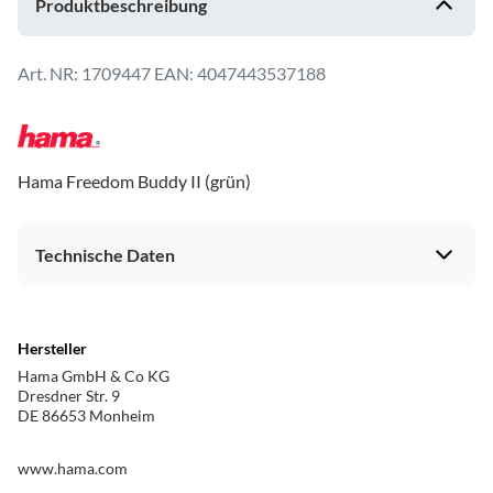
Produktbeschreibung
1709447
EAN: 4047443537188
Hama Freedom Buddy II (grün)
Technische Daten
Gehäuseeigenschaften
Hersteller
Ankopplung
in-ear
Hama GmbH & Co KG
Dresdner Str. 9
Farbe
grün
DE 86653 Monheim
Produkttyp
www.hama.com